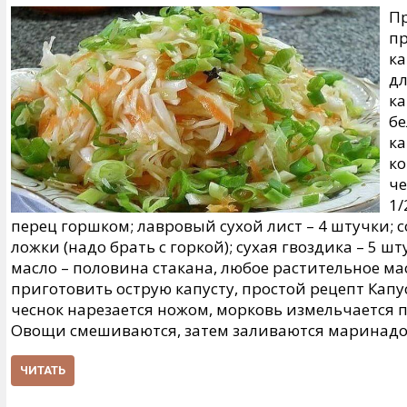
Пр
пр
ка
дл
ка
бе
ка
ко
че
1/
перец горшком; лавровый сухой лист – 4 штучки; с
ложки (надо брать с горкой); сухая гвоздика – 5 шт
масло – половина стакана, любое растительное мас
приготовить острую капусту, простой рецепт Капу
чеснок нарезается ножом, морковь измельчается 
Овощи смешиваются, затем заливаются маринад
ЧИТАТЬ