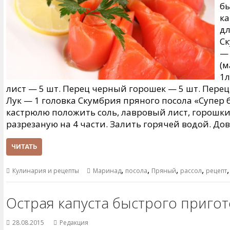
бы
ка
дл
Ск
— 
(м
1л
лист — 5 шт. Перец черный горошек — 5 шт. Пере
Лук — 1 головка Скумбрия пряного посола «Супер 
кастрюлю положить соль, лавровый лист, горошки
разрезаную на 4 части. Залить горячей водой. До
ЧИТАТЬ
,
,
,
,
Кулинария и рецепты
Маринад
посола
Пряный
рассол
рецепт
Острая капуста быстрого приго
28.08.2015
Редакция