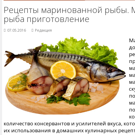
Рецепты маринованной рыбы. 
рыба приготовление
07.05.2016
Редакция
М
до
ре
п
м
ма
ма
ск
по
ма
п
ко
количество консервантов и усилителей вкуса, кот
их использования в домашних кулинарных рецепт