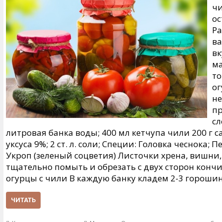
чи
ос
Ра
в
вк
м
то
ог
не
пр
сл
литровая банка воды; 400 мл кетчупа чили 200 г с
уксуса 9%; 2 ст. л. соли; Специи: Головка чеснока
Укроп (зеленый соцветия) Листочки хрена, вишни
тщательно помыть и обрезать с двух сторон конч
огурцы с чили В каждую банку кладем 2-3 гороши
ЧИТАТЬ