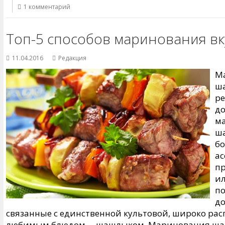
1 комментарий
Топ-5 способов маринования в
11.04.2016
Редакция
М
ша
р
до
ма
ша
б
ас
пр
ил
по
до
связанные с единственной культовой, широко ра
любимым блюдом —шашлыком. Маринования ша