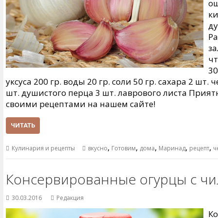
о
ки
ду
Ра
за
чт
30
уксуса 200 гр. воды 20 гр. соли 50 гр. сахара 2 шт
шт. душистого перца 3 шт. лаврового листа Прият
своими рецептами на нашем сайте!
ЧИТАТЬ
,
,
,
,
,
Кулинария и рецепты
вкусно
Готовим
дома
Маринад
рецепт
ч
Консервированные огурцы с чи
30.03.2016
Редакция
Ко