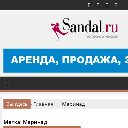
Перейти
к
содержимому
Вы здесь
Главная
Маринад
Метка:
Маринад