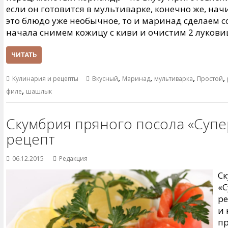
если он готовится в мультиварке, конечно же, нач
это блюдо уже необычное, то и маринад сделаем с
начала снимем кожицу с киви и очистим 2 лукови
ЧИТАТЬ
,
,
,
,
Кулинария и рецепты
Вкусный
Маринад
мультиварка
Простой
,
филе
шашлык
Скумбрия пряного посола «Супе
рецепт
06.12.2015
Редакция
Ск
«С
ре
и 
пр