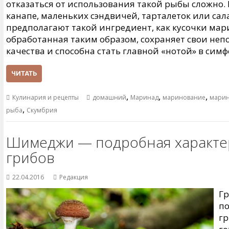
отказаться от использования такой рыбы сложно
канапе, маленьких сэндвичей, тарталеток или сал
предполагают такой ингредиент, как кусочки ма
обработанная таким образом, сохраняет свои не
качества и способна стать главной «нотой» в сим
ЧИТАТЬ
,
,
,
Кулинария и рецепты
домашний
Маринад
маринование
марин
,
рыба
Скумбрия
Шимеджи — подробная характер
грибов
22.04.2016
Редакция
Г
по
гр