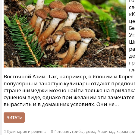
го
св
кК
це
Бе
Уг
Ш
ра
де
гр
гл
Восточной Азии. Так, например, в Японии и Корее
популярны и зачастую кулинары отдают предпоч
стране шимеджи можно найти только на прилавках
сушеном виде, однако при желании эти замечате
вырастить и в домашних условиях. Они не…
ЧИТАТЬ
,
,
,
,
Кулинария и рецепты
Готовим
грибы
дома
Маринад
характери