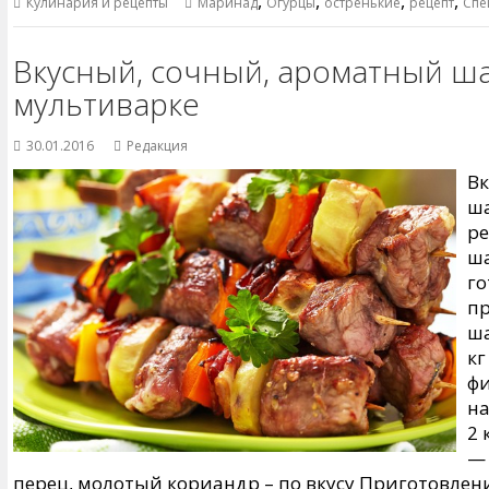
,
,
,
,
Кулинария и рецепты
Маринад
Огурцы
остренькие
рецепт
Спе
Вкусный, сочный, ароматный ш
мультиварке
30.01.2016
Редакция
Вк
ша
ре
ш
го
пр
ша
кг
ф
на
2 
— 
перец, молотый кориандр – по вкусу Приготовлен