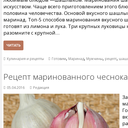
искусством. Чаще всего приготовлением этого бл
половина человечества. Основой вкусного шашлы
маринад. Топ-5 способов маринования вкусного 
готовят из лимона и лука. Три крупных луковицы 
разомните с крупной…
ЧИТАТЬ
,
,
,
,
Кулинария и рецепты
Готовим
Маринад
Мужчины
рецепт
шаш
Рецепт маринованного чеснока
05.04.2016
Редакция
За
ма
Го
вк
ра