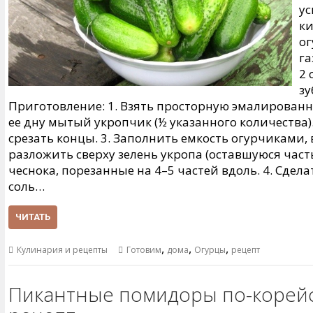
ус
к
ог
га
2 
зу
Приготовление: 1. Взять просторную эмалированн
ее дну мытый укропчик (½ указанного количества)
срезать концы. 3. Заполнить емкость огурчиками
разложить сверху зелень укропа (оставшуюся час
чеснока, порезанные на 4–5 частей вдоль. 4. Сдела
соль…
ЧИТАТЬ
,
,
,
Кулинария и рецепты
Готовим
дома
Огурцы
рецепт
Пикантные помидоры по-корейс