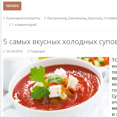
ЧИТАТЬ
,
,
,
Кулинария и рецепты
баклажанов
Баклажаны
Вкусный
Готовим
1 комментарий
5 самых вкусных холодных супо
30.04.2016
Редакция
ТО
ко
по
вр
хо
го
Су
эт
ме
и 