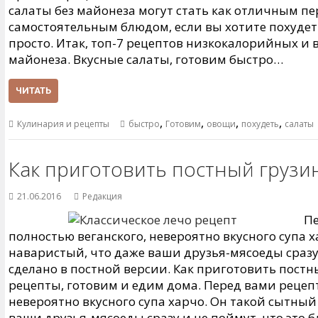
салаты без майонеза могут стать как отличным пер
самостоятельным блюдом, если вы хотите похудеть
просто. Итак, топ-7 рецептов низкокалорийных и 
майонеза. Вкусные салаты, готовим быстро…
ЧИТАТЬ
,
,
,
,
Кулинария и рецепты
быстро
Готовим
овощи
похудеть
салаты
Как приготовить постный грузи
21.06.2016
Редакция
Пе
полностью веганского, невероятно вкусного супа 
наваристый, что даже ваши друзья-мясоеды сразу 
сделано в постной версии. Как приготовить постн
рецепты, готовим и едим дома. Перед вами рецепт
невероятно вкусного супа харчо. Он такой сытный
ваши друзья-мясоеды сразу и не поймут, что это 