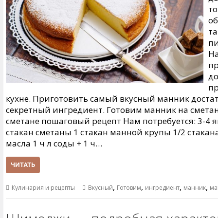
то
об
та
пи
На
пр
до
пр
кухне. Приготовить cамый вкусный манник достат
секретный ингредиент. Готовим манник на сметан
сметане пошаговый рецепт Нам потребуется: 3-4 я
стакан сметаны 1 стакан манной крупы 1/2 стакан
масла 1 ч л соды + 1 ч…
ЧИТАТЬ
,
,
,
,
Кулинария и рецепты
Вкусный
Готовим
ингредиент
манник
ма