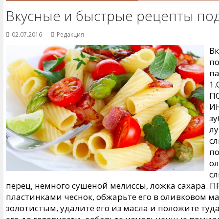
Вкусные и быстрые рецепты по
02.07.2016
Редакция
Вк
по
па
1
П
ИН
зу
лу
сл
по
ол
сл
перец, немного сушеной мелиссы, ложка сахара.
пластинками чеснок, обжарьте его в оливковом мас
золотистым, удалите его из масла и положите туд