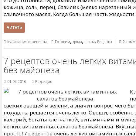
его до готовности, добавьте измельченные помидо
кожица, соль, перец, базилик (мелко нарезанный 
сливочного масла. Когда большая часть жидкости
ЧИТАТЬ
,
,
,
Кулинария и рецепты
Готовим
дома
пасты
Рецепты
2 комм
7 рецептов очень легких витам
без майонеза
01.07.2016
Редакция
К 
по
свежих овощей и зелени, а значит вопрос, чего бы 
похудеть, решается очень легко. Овощи, особенно
калорий, богаты клетчаткой, витаминами и минер
легких витаминных салатов без майонеза. Вкусные
просто! 7 рецептов очень легких витаминных сала