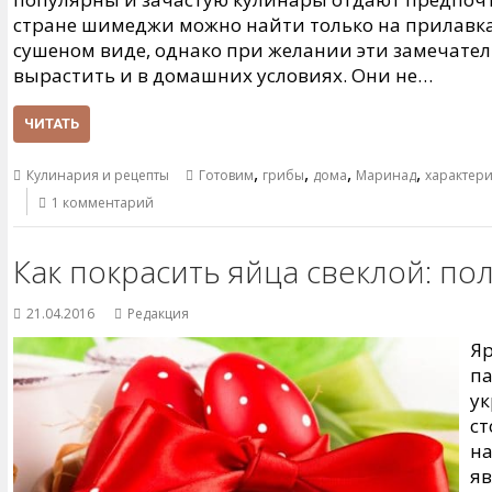
стране шимеджи можно найти только на прилавках
сушеном виде, однако при желании эти замечате
вырастить и в домашних условиях. Они не…
ЧИТАТЬ
,
,
,
,
Кулинария и рецепты
Готовим
грибы
дома
Маринад
характери
1 комментарий
Как покрасить яйца свеклой: п
21.04.2016
Редакция
Яр
па
ук
ст
на
яв