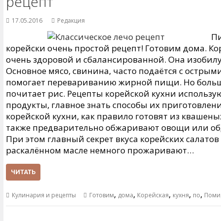
рецепт
17.05.2016
Редакция
П
корейски очень простой рецепт! Готовим дома. Ко
очень здоровой и сбалансированной. Она изобил
Основное мясо, свинина, часто подаётся с остры
помогает перевариванию жирной пищи. Но больше
почитает рис. Рецепты корейской кухни использ
продукты, главное знать способы их приготовлен
корейской кухни, как правило готовят из квашены
также предварительно обжаривают овощи или об
При этом главный секрет вкуса корейских салатов 
раскалённом масле немного прожаривают…
ЧИТАТЬ
,
,
,
,
,
Кулинария и рецепты
Готовим
дома
Корейская
кухня
по
Поми