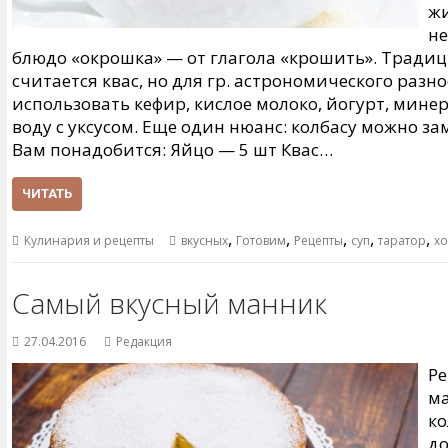
жи
не
блюдо «окрошка» — от глагола «крошить». Традиц
считается квас, но для гр. астрономического раз
использовать кефир, кислое молоко, йогурт, мине
воду с уксусом. Еще один нюанс: колбасу можно з
Вам понадобится: Яйцо — 5 шт Квас…
ЧИТАТЬ
,
,
,
,
,
Кулинария и рецепты
вкусных
Готовим
Рецепты
суп
таратор
х
Самый вкусный манник
27.04.2016
Редакция
Ре
ма
ко
до