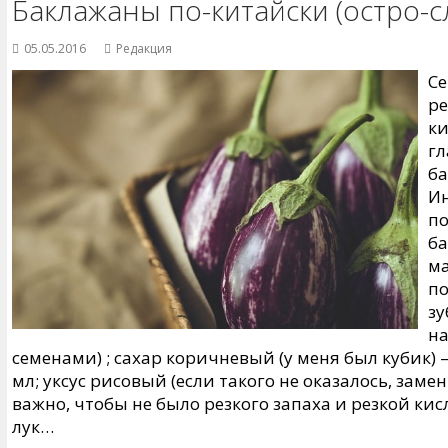
Баклажаны по-китайски (остро-с
05.05.2016
Редакция
Се
ре
ки
гл
ба
Ин
по
ба
ма
по
зу
на
семенами) ; сахар коричневый (у меня был кубик) —
мл; уксус рисовый (если такого не оказалось, замен
важно, чтобы не было резкого запаха и резкой кисл
лук…