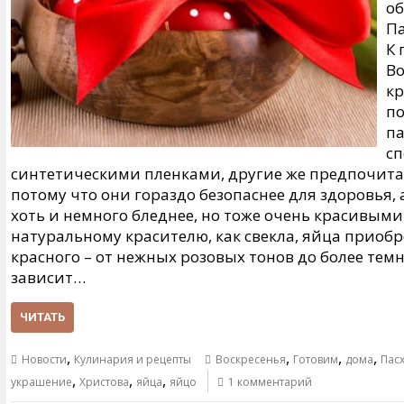
об
Па
К 
Во
кр
по
па
с
синтетическими пленками, другие же предпочита
потому что они гораздо безопаснее для здоровья, 
хоть и немного бледнее, но тоже очень красивыми
натуральному красителю, как свекла, яйца приоб
красного – от нежных розовых тонов до более темн
зависит…
ЧИТАТЬ
,
,
,
,
Новости
Кулинария и рецепты
Воскресенья
Готовим
дома
Пас
,
,
,
украшение
Христова
яйца
яйцо
1 комментарий