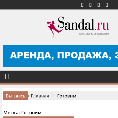
Перейти
к
содержимому
Вы здесь
Главная
Готовим
Метка:
Готовим