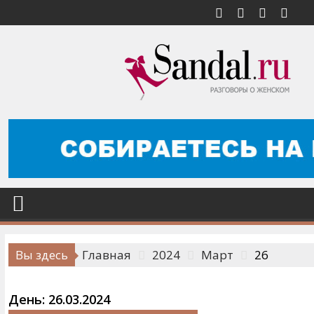
Перейти
к
содержимому
Вы здесь
Главная
2024
Март
26
День:
26.03.2024