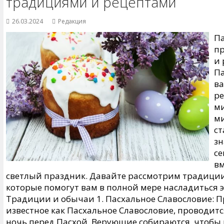
традициями и рецептами
26.03.2024
Редакция
Па
пр
и 
Па
ва
ре
ми
ми
ст
зн
се
вм
светлый праздник. Давайте рассмотрим традиции
которые помогут вам в полной мере насладиться 
Традиции и обычаи 1. Пасхальное Славословие: 
известное как Пасхальное Славословие, проводитс
ночь перед Пасхой. Верующие собираются, чтобы 