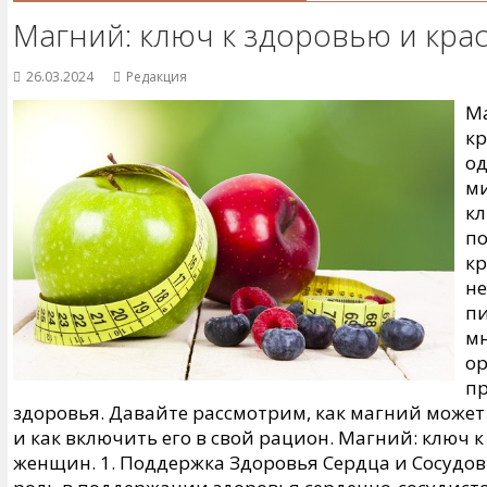
Магний: ключ к здоровью и кр
26.03.2024
Редакция
Ма
к
од
ми
кл
по
кр
не
пи
мн
ор
пр
здоровья. Давайте рассмотрим, как магний може
и как включить его в свой рацион. Магний: ключ к
женщин. 1. Поддержка Здоровья Сердца и Сосудо