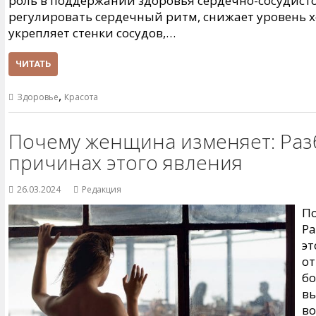
роль в поддержании здоровья сердечно-сосудисто
регулировать сердечный ритм, снижает уровень х
укрепляет стенки сосудов,…
ЧИТАТЬ
,
Здоровье
Красота
Почему женщина изменяет: Раз
причинах этого явления
26.03.2024
Редакция
По
Ра
эт
от
бо
в
во