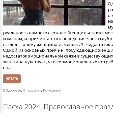
Од
р
ст
из
му
реальность намного сложнее. Женщины также мог
изменам, и причины этого поведения часто глубж
взгляд. Почему женщина изменяет. 1. Недостаток
Одной из основных причин, побуждающих женщин
недостаток эмоциональной связи в существующих
женщина чувствует, что ее эмоциональные потреб
она…
ЧИТАТЬ
,
,
Здоровье
Отношения
Психология
Пасха 2024: Православное праз