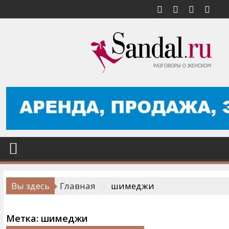
Перейти
к
содержимому
Вы здесь
Главная
шимеджи
Метка:
шимеджи