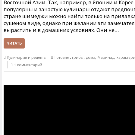
Восточной Азии. Так, например, в Японии и Корее
популярны и зачастую кулинары отдают предпоч
стране шимеджи можно найти только на прилавках
сушеном виде, однако при желании эти замечате
вырастить и в домашних условиях. Они не…
ЧИТАТЬ
,
,
,
,
Кулинария и рецепты
Готовим
грибы
дома
Маринад
характери
1 комментарий