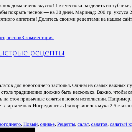
нок дома очень вкусно! 1 кг чеснока разделить на зубчики
обы покрыть чеснок — на 30 дней. Маринад: 200 гр. уксуса 20
иятного аппетита! Делитесь своими рецептами на нашем сайт
пт
,
чеснок
3 комментария
быстрые рецепты
алатов для новогоднего застолья. Одним из самых важных п
м столе традиционно должно быть несколько. Важно, чтобы 
 на стол привычные салаты в новом исполнении. Например, 
 в тарталетках Ингредиенты Для корзиночек мука 2.5 стакан
вогоднего
,
Новый
,
оливье
,
Рецепты
,
салат
,
салатов
,
салаты
4 