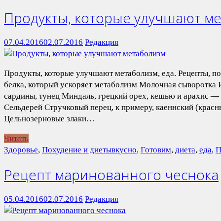
Продукты, которые улучшают м
07.04.2016
02.07.2016
Редакция
Продукты, которые улучшают метаболизм, еда. Рецепты, п
белка, который ускоряет метаболизм Молочная сыворотка 
сардины, тунец Миндаль, грецкий орех, кешью и арахис —
Сельдерей Стручковый перец, к примеру, каеннский (кра
Цельнозерновые злаки…
Читать
Здоровье
,
Похудение и диеты
вкусно
,
Готовим
,
диета
,
еда
,
П
Рецепт маринованного чеснока
05.04.2016
02.07.2016
Редакция