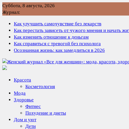
Перейти
Суббота, 8 августа, 2026
к
Журнал:
содержимому
Как улучшить самочувствие без лекарств
Как перестать зависеть от чужого мнения и начать ж
Как изменить отношение к деньгам
Как справиться с тревогой без психолога
Осознанная жизнь: как замедлиться в 2026
Красота
Косметология
Мода
Здоровье
Фитнес
Похудение и диеты
Дом и уют
Дети