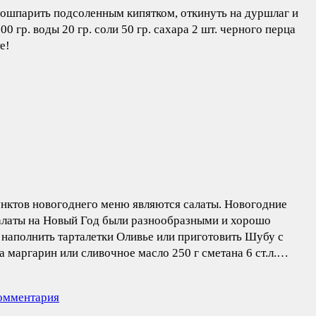
, ошпарить подсоленным кипятком, откинуть на дуршлаг и
0 гр. воды 20 гр. соли 50 гр. сахара 2 шт. черного перца
е!
унктов новогоднего меню являются салаты. Новогодние
салаты на Новый Год были разнообразными и хорошо
наполнить тарталетки Оливье или приготовить Шубу с
а маргарин или сливочное масло 250 г сметана 6 ст.л.…
комментария