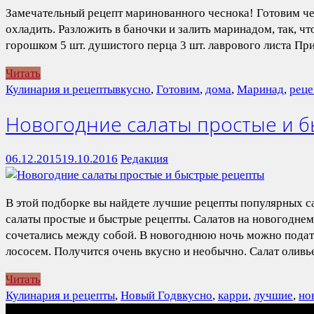
Замечательный рецепт маринованного чеснока! Готовим чес
охладить. Разложить в баночки и залить маринадом, так, чт
горошком 5 шт. душистого перца 3 шт. лаврового листа Пр
Читать
Кулинария и рецепты
вкусно
,
Готовим
,
дома
,
Маринад
,
реце
Новогодние салаты простые и 
06.12.2015
19.10.2016
Редакция
В этой подборке вы найдете лучшие рецепты популярных с
салаты простые и быстрые рецепты. Салатов на новогодне
сочетались между собой. В новогоднюю ночь можно подать
лососем. Получится очень вкусно и необычно. Салат оливье
Читать
Кулинария и рецепты
,
Новый Год
вкусно
,
карри
,
лучшие
,
но