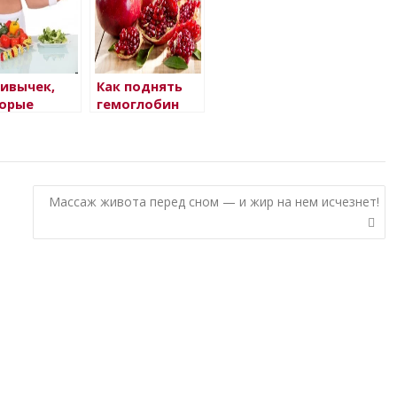
ривычек,
Как поднять
орые
гемоглобин
дят нашей
ени
Массаж живота перед сном — и жир на нем исчезнет!