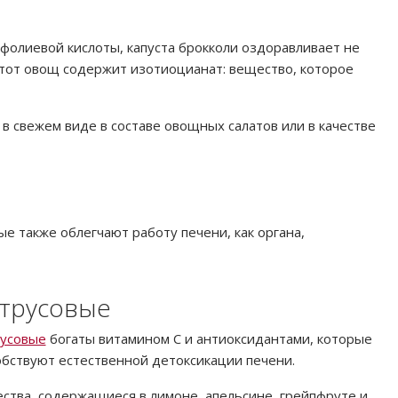
фолиевой кислоты, капуста брокколи оздоравливает не
 этот овощ содержит изотиоцианат: вещество, которое
 свежем виде в составе овощных салатов или в качестве
ые также облегчают работу печени, как органа,
трусовые
усовые
богаты витамином С и антиоксидантами, которые
обствуют естественной детоксикации печени.
ства, содержащиеся в лимоне, апельсине, грейпфруте и