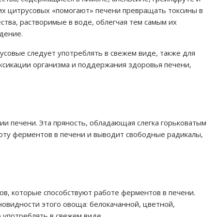
их цитрусовых «помогают» печени превращать токсины в
ства, растворимые в воде, облегчая тем самым их
дение.
усовые следует употреблять в свежем виде, также для
ксикации организма и поддержания здоровья печени,
и печени. Эта пряность, обладающая слегка горьковатым
оту ферментов в печени и выводит свободные радикалы,
в, которые способствуют работе ферментов в печени.
новидности этого овоща: белокачанной, цветной,
го употреблять в свежем виде.