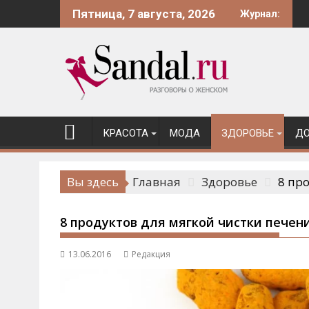
Перейти
Пятница, 7 августа, 2026
Журнал:
к
содержимому
КРАСОТА
МОДА
ЗДОРОВЬЕ
ДО
Вы здесь
Главная
Здоровье
8 пр
8 продуктов для мягкой чистки печен
13.06.2016
Редакция