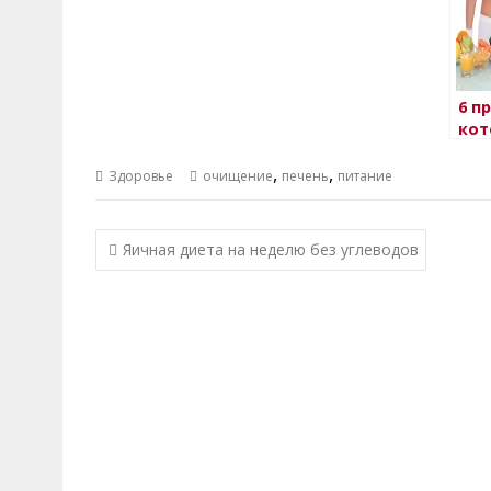
6 п
кот
вре
,
,
печ
Здоровье
очищение
печень
питание
Навигация
Яичная диета на неделю без углеводов
по
записям