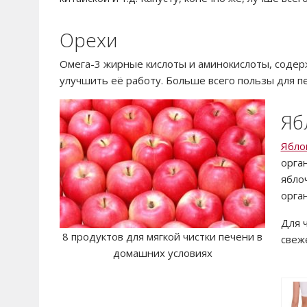
Орехи
Омега-3 жирные кислоты и аминокислоты, содер
улучшить её работу. Больше всего пользы для п
Яб
Ябло
орга
ябло
орга
Для 
8 продуктов для мягкой чистки печени в
свеж
домашних условиях