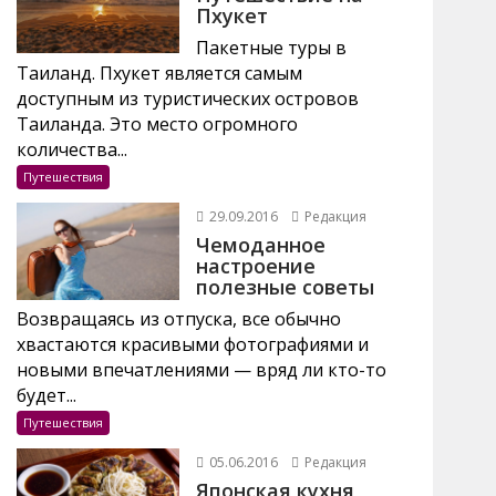
Пхукет
Пакетные туры в
Таиланд. Пхукет является самым
доступным из туристических островов
Таиланда. Это место огромного
количества...
Путешествия
29.09.2016
Редакция
Чемоданное
настроение
полезные советы
Возвращаясь из отпуска, все обычно
хвастаются красивыми фотографиями и
новыми впечатлениями — вряд ли кто-то
будет...
Путешествия
05.06.2016
Редакция
Японская кухня