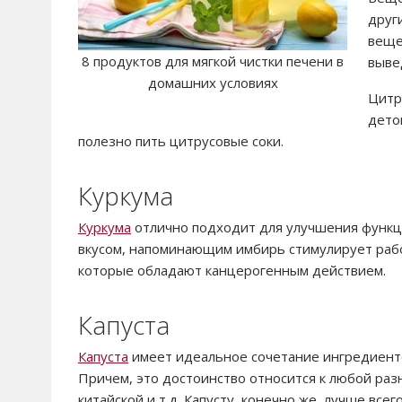
друг
веще
8 продуктов для мягкой чистки печени в
выве
домашних условиях
Цитр
дето
полезно пить цитрусовые соки.
Куркума
Куркума
отлично подходит для улучшения функци
вкусом, напоминающим имбирь стимулирует раб
которые обладают канцерогенным действием.
Капуста
Капуста
имеет идеальное сочетание ингредиенто
Причем, это достоинство относится к любой раз
китайской и т.д. Капусту, конечно же, лучше все