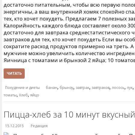
достаточно питательным, чтобы всю первую поло
энергичны, а ваш внутренний хомяк спокойно спал
тех, кто хочет похудеть. Предлагаем 7 полезных з
Калорийность каждого блюда составляет около 300
достаточно для завтрака среднестатистического ч
завтраков для тех, кто хочет похудеть Если вы ос
сократите расход продуктов примерно на треть. 
мужчине можно увеличить количество ингредиентов
Яичница с томатами и брынзой 2 яйца; 10 томато
ЧИТАТЬ
,
,
,
,
,
,
Похудение и диеты
банан
брынзу
завтрак
завтраков
лосось
лук
,
,
томаты
Хлеб
яйцо
Пицца-хлеб за 10 минут вкусны
15.12.2015
Редакция