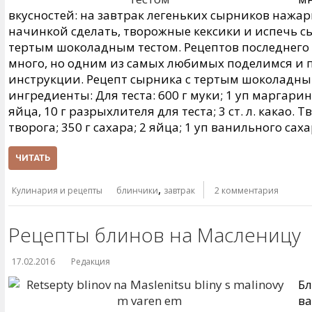
вкусностей: на завтрак легеньких сырников нажа
начинкой сделать, творожные кексики и испечь с
тертым шоколадным тестом. Рецептов последнего
много, но одним из самых любимых поделимся и 
инструкции. Рецепт сырника с тертым шоколадн
ингредиенты: Для теста: 600 г муки; 1 уп маргарин
яйца, 10 г разрыхлителя для теста; 3 ст. л. какао. 
творога; 350 г сахара; 2 яйца; 1 уп ванильного сах
ЧИТАТЬ
,
Кулинария и рецепты
блинчики
завтрак
2 комментария
Рецепты блинов на Масленицу
17.02.2016
Редакция
Б
ва