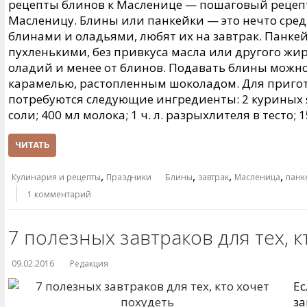
рецепты блинов к Масленице — пошаговый рецепт
Масленицу. Блины или панкейки — это нечто сре
блинами и оладьями, любят их на завтрак. Панк
пухленькими, без привкуса масла или другого жир
оладий и менее от блинов. Подавать блины можно
карамелью, растопленным шоколадом. Для приго
потребуются следующие ингредиенты: 2 куриных яйца,
соли; 400 мл молока; 1 ч. л. разрыхлителя в тесто; 15
ЧИТАТЬ
,
,
,
,
Кулинария и рецепты
Праздники
Блины
завтрак
Масленица
панк
1 комментарий
7 полезных завтраков для тех, к
09.02.2016
Редакция
Ес
за