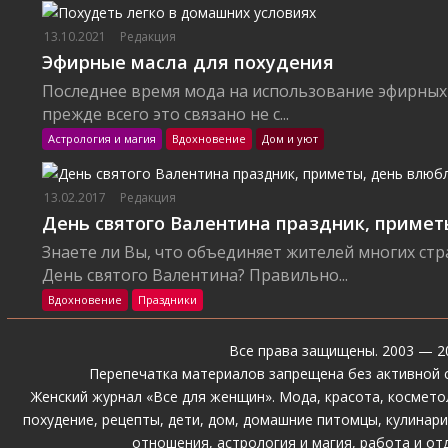
13.10.2021
Редакция
Эфирные масла для похудения
Последнее время мода на использование эфирных
прежде всего это связано не с...
Астрология и магия
Вдохновение
Дом и уют
13.02.2017
Редакция
День святого Валентина праздник, приме
Знаете ли Вы, что объединяет жителей многих стр
День святого Валентина? Правильно...
Вдохновение
Праздники
Все права защищены. 2003 — 2
Перепечатка материалов запрещена без активной 
Женский журнал «Все для женщин».
Мода
,
красота
,
космето
похудение
,
рецепты
,
дети
,
дом
,
домашние питомцы
,
кулинар
отношения
,
астрология и магия
,
работа и от