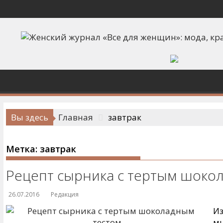
Перейти
к
содержимому
Вы здесь
Главная
завтрак
Метка:
завтрак
Рецепт сырника с тертым шоко
26.07.2016
Редакция
Из
мн