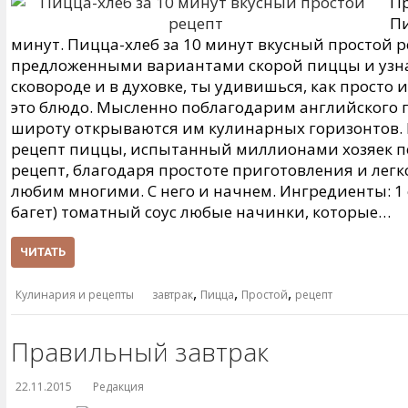
Пр
Пи
минут. Пицца-хлеб за 10 минут вкусный простой 
предложенными вариантами скорой пиццы и узнав
сковороде и в духовке, ты удивишься, как просто 
это блюдо. Мысленно поблагодарим английского
широту открываются им кулинарных горизонтов.
рецепт пиццы, испытанный миллионами хозяек по
рецепт, благодаря простоте приготовления и легк
любим многими. С него и начнем. Ингредиенты: 1 
багет) томатный соус любые начинки, которые…
ЧИТАТЬ
,
,
,
Кулинария и рецепты
завтрак
Пицца
Простой
рецепт
Правильный завтрак
22.11.2015
Редакция