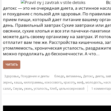
Вс
детокс — это не очередная диета, а истинное на
и похудение с пользой для здоровья. По правилам 
прием пищи, который дает питание вашему орга
день. Правильный завтрак Сухие завтраки или дет
овсянки, сухие хлопья и все эти пачечки-пакетики
можете дать своему организму на завтрак. И потом
отплатит вам тем же. Расстройства кишечника, з
утомляемость, хроническая усталость, раздражит
можно продолжать до бесконечности. А что…
ЧИТАТЬ
,
,
,
,
,
Здоровье
Похудение и диеты
блюдо
витамины
Детокс
диета
зав
,
,
,
,
,
,
,
зерно
каша
килограммы
кокосового
красоту
миф
молодость
насл
,
,
,
,
,
салат
Смузи
ужин
усталость
Хлеб
цельнозерновой
1 комментар