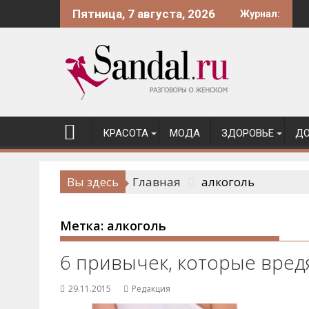
Перейти
Пятница, 7 августа, 2026
Журнал:
к
содержимому
КРАСОТА
МОДА
ЗДОРОВЬЕ
ДО
Вы здесь
Главная
алкоголь
Метка:
алкоголь
6 привычек, которые вре
29.11.2015
Редакция