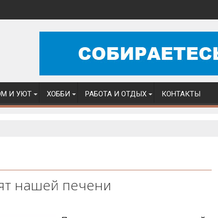
М И УЮТ
ХОББИ
РАБОТА И ОТДЫХ
КОНТАКТЫ
дят нашей печени