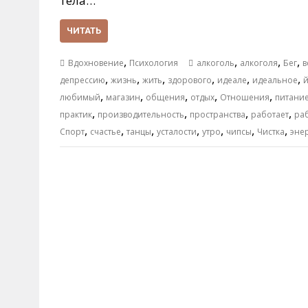
тела…
ЧИТАТЬ
,
,
,
,
Вдохновение
Психология
алкоголь
алкоголя
Бег
в
,
,
,
,
,
,
депрессию
жизнь
жить
здорового
идеале
идеальное
й
,
,
,
,
,
любимый
магазин
общения
отдых
Отношения
питани
,
,
,
,
практик
производительность
пространства
работает
ра
,
,
,
,
,
,
,
Спорт
счастье
танцы
усталости
утро
чипсы
Чистка
эне