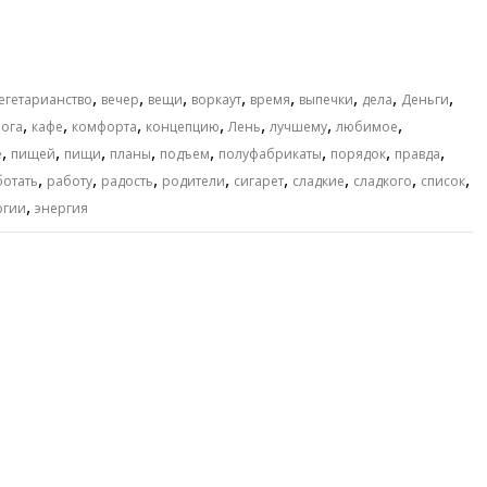
,
,
,
,
,
,
,
,
егетарианство
вечер
вещи
воркаут
время
выпечки
дела
Деньги
,
,
,
,
,
,
,
ога
кафе
комфорта
концепцию
Лень
лучшему
любимое
,
,
,
,
,
,
,
,
е
пищей
пищи
планы
подъем
полуфабрикаты
порядок
правда
,
,
,
,
,
,
,
,
ботать
работу
радость
родители
сигарет
сладкие
сладкого
список
,
ргии
энергия