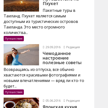
Пхукет
Пакетные туры в
Таиланд. Пхукет является самым
доступным из туристических островов
Таиланда. Это место огромного
количества...
Путешествия
29.09.2016
Редакция
Чемоданное
настроение
полезные советы
Возвращаясь из отпуска, все обычно
хвастаются красивыми фотографиями и
новыми впечатлениями — вряд ли кто-то
будет...
Путешествия
05.06.2016
Редакция
Японская кухня