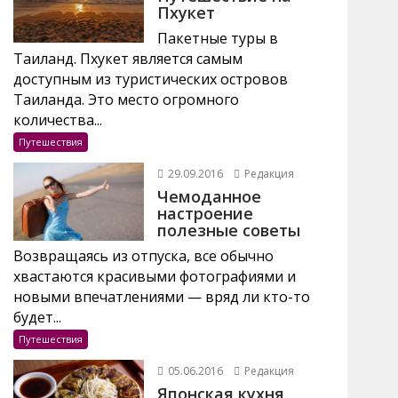
Пхукет
Пакетные туры в
Таиланд. Пхукет является самым
доступным из туристических островов
Таиланда. Это место огромного
количества...
Путешествия
29.09.2016
Редакция
Чемоданное
настроение
полезные советы
Возвращаясь из отпуска, все обычно
хвастаются красивыми фотографиями и
новыми впечатлениями — вряд ли кто-то
будет...
Путешествия
05.06.2016
Редакция
Японская кухня