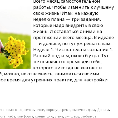
Всего месяц самостоятельной
работы, чтобы изменить к лучшему
свою жизнь! Итак, на каждую
неделю плана — три задания,
которые надо внедрить в свою
жизнь. И оставаться с ними на
протяжении всего месяца. В идеале
— и дольше, но тут уж решать вам.
Неделя 1: Чистка тела и сознания 1.
Ранний подъем, около 6 утра. Тут
же появляется время для себя,
которого никогда не хватает в
, можно, не отвлекаясь, заниматься своими
ное время для утренних практик, для настройки
,
,
,
,
,
,
,
,
егетарианство
вечер
вещи
воркаут
время
выпечки
дела
Деньги
,
,
,
,
,
,
,
ога
кафе
комфорта
концепцию
Лень
лучшему
любимое