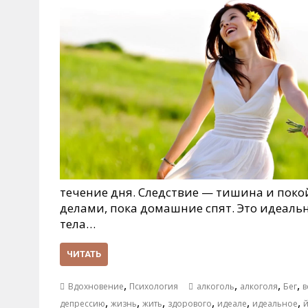
течение дня. Следствие — тишина и покой
делами, пока домашние спят. Это идеаль
тела…
ЧИТАТЬ
,
,
,
,
Вдохновение
Психология
алкоголь
алкоголя
Бег
в
,
,
,
,
,
,
депрессию
жизнь
жить
здорового
идеале
идеальное
й