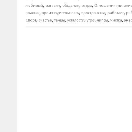
,
,
,
,
,
любимый
магазин
общения
отдых
Отношения
питани
,
,
,
,
практик
производительность
пространства
работает
ра
,
,
,
,
,
,
,
Спорт
счастье
танцы
усталости
утро
чипсы
Чистка
эне