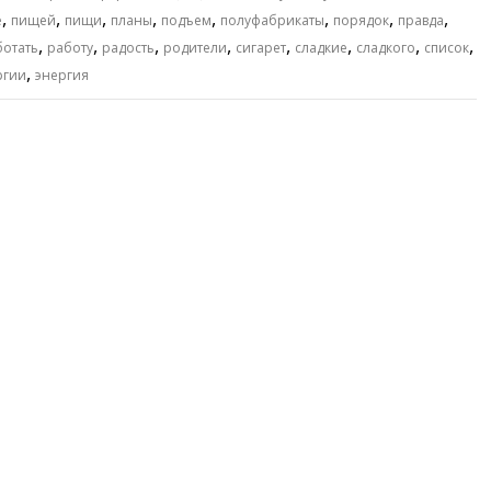
,
,
,
,
,
,
,
,
е
пищей
пищи
планы
подъем
полуфабрикаты
порядок
правда
,
,
,
,
,
,
,
,
ботать
работу
радость
родители
сигарет
сладкие
сладкого
список
,
ргии
энергия