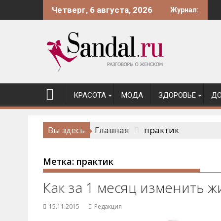
Перейти
Четверг, 6 августа, 2026
Журнал:
к
содержимому
КРАСОТА
МОДА
ЗДОРОВЬЕ
ДО
Вы здесь
Главная
практик
Метка:
практик
Как за 1 месяц изменить 
15.11.2015
Редакция