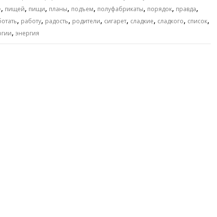
,
,
,
,
,
,
,
,
е
пищей
пищи
планы
подъем
полуфабрикаты
порядок
правда
,
,
,
,
,
,
,
,
ботать
работу
радость
родители
сигарет
сладкие
сладкого
список
,
ргии
энергия