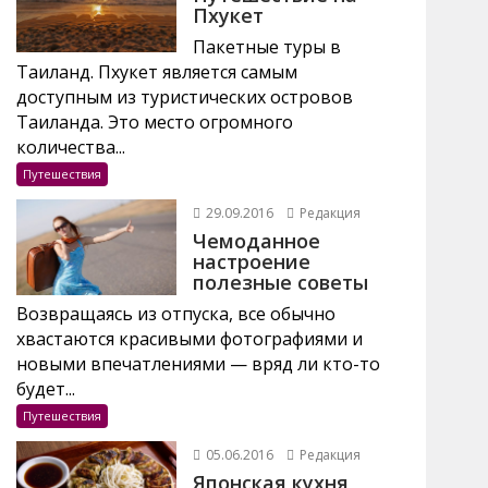
Пхукет
Пакетные туры в
Таиланд. Пхукет является самым
доступным из туристических островов
Таиланда. Это место огромного
количества...
Путешествия
29.09.2016
Редакция
Чемоданное
настроение
полезные советы
Возвращаясь из отпуска, все обычно
хвастаются красивыми фотографиями и
новыми впечатлениями — вряд ли кто-то
будет...
Путешествия
05.06.2016
Редакция
Японская кухня