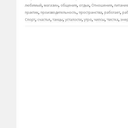
,
,
,
,
,
любимый
магазин
общения
отдых
Отношения
питани
,
,
,
,
практик
производительность
пространства
работает
ра
,
,
,
,
,
,
,
Спорт
счастье
танцы
усталости
утро
чипсы
Чистка
эне