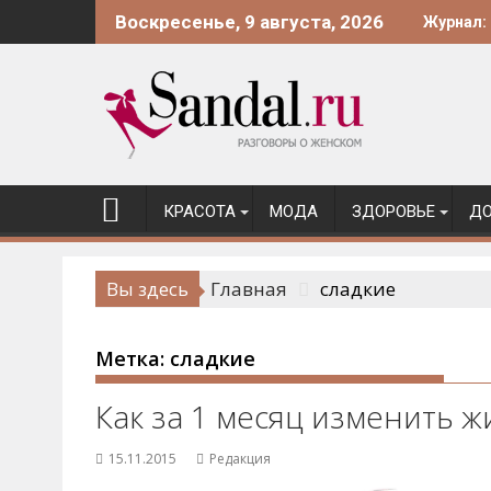
Перейти
Воскресенье, 9 августа, 2026
Журнал:
к
содержимому
КРАСОТА
МОДА
ЗДОРОВЬЕ
ДО
Вы здесь
Главная
сладкие
Метка:
сладкие
Как за 1 месяц изменить 
15.11.2015
Редакция