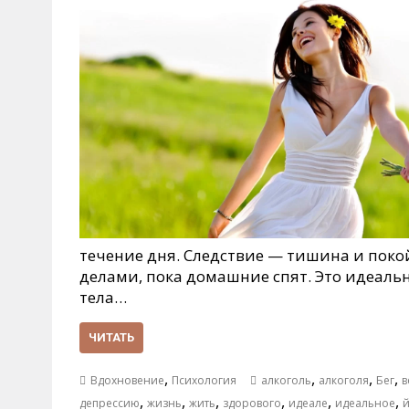
течение дня. Следствие — тишина и покой
делами, пока домашние спят. Это идеаль
тела…
ЧИТАТЬ
,
,
,
,
Вдохновение
Психология
алкоголь
алкоголя
Бег
в
,
,
,
,
,
,
депрессию
жизнь
жить
здорового
идеале
идеальное
й