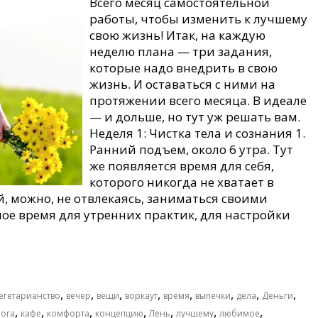
Всего месяц самостоятельной
работы, чтобы изменить к лучшему
свою жизнь! Итак, на каждую
неделю плана — три задания,
которые надо внедрить в свою
жизнь. И оставаться с ними на
протяжении всего месяца. В идеале
— и дольше, но тут уж решать вам.
Неделя 1: Чистка тела и сознания 1.
Ранний подъем, около 6 утра. Тут
же появляется время для себя,
которого никогда не хватает в
, можно, не отвлекаясь, заниматься своими
ное время для утренних практик, для настройки
,
,
,
,
,
,
,
,
егетарианство
вечер
вещи
воркаут
время
выпечки
дела
Деньги
,
,
,
,
,
,
,
ога
кафе
комфорта
концепцию
Лень
лучшему
любимое