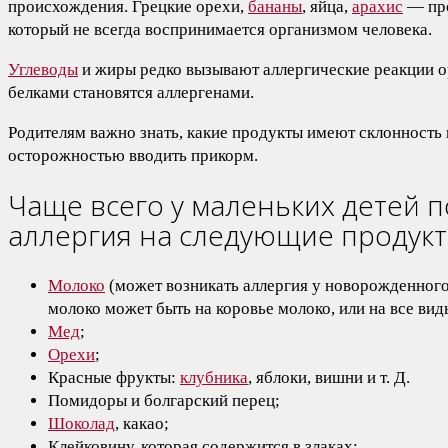
происхождения. Грецкие орехи,
бананы
, яйца,
арахис
— про
который не всегда воспринимается организмом человека.
Углеводы
и жиры редко вызывают аллергические реакции ор
белками становятся аллергенами.
Родителям важно знать, какие продукты имеют склонность 
осторожностью вводить прикорм.
Чаще всего у маленьких детей п
аллергия на следующие продукт
Молоко
(может возникать аллергия у новорожденного
молоко может быть на коровье молоко, или на все ви
Мед
;
Орехи
;
Красные фрукты:
клубника
, яблоки, вишни и т. Д.
Помидоры и болгарский перец;
Шоколад
, какао;
Клейковину, которая содержится в злаках;