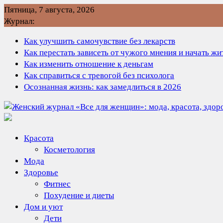
Перейти
Пятница, 7 августа, 2026
к
Журнал:
содержимому
Как улучшить самочувствие без лекарств
Как перестать зависеть от чужого мнения и начать ж
Как изменить отношение к деньгам
Как справиться с тревогой без психолога
Осознанная жизнь: как замедлиться в 2026
Красота
Косметология
Мода
Здоровье
Фитнес
Похудение и диеты
Дом и уют
Дети