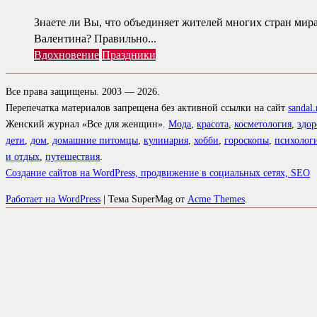
Знаете ли Вы, что объединяет жителей многих стран мира
Валентина? Правильно...
Вдохновение
Праздники
Все права защищены. 2003 — 2026.
Перепечатка материалов запрещена без активной ссылки на сайт
sandal.
Женский журнал «Все для женщин».
Мода
,
красота
,
косметология
,
здор
дети
,
дом
,
домашние питомцы
,
кулинария
,
хобби
,
гороскопы
,
психолог
и отдых
,
путешествия
.
Создание сайтов на WordPress, продвижение в социальных сетях, SEO
Работает на WordPress
|
Тема SuperMag от
Acme Themes
.