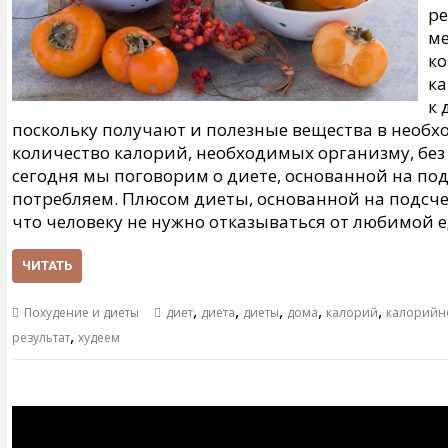
ре
ме
ко
ка
к 
поскольку получают и полезные вещества в необ
количество калорий, необходимых организму, без 
сегодня мы поговорим о диете, основанной на по
потребляем. Плюсом диеты, основанной на подсчет
что человеку не нужно отказываться от любимой 
ЧИТАТЬ
,
,
,
,
,
Похудение и диеты
диет
диета
диеты
дома
калорий
калорийн
,
результат
худеем