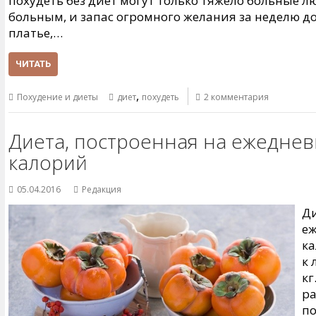
похудеть без диет могут только тяжело больные л
больным, и запас огромного желания за неделю до
платье,…
ЧИТАТЬ
,
Похудение и диеты
диет
похудеть
2 комментария
Диета, построенная на ежедне
калорий
05.04.2016
Редакция
Ди
еж
ка
к 
кг
ра
по