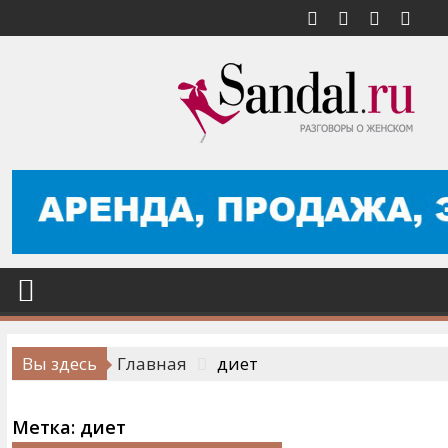
Перейти
к
содержимому
Вы здесь
Главная
диет
Метка:
диет