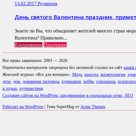
13.02.2017
Редакция
День святого Валентина праздник, приме
Знаете ли Вы, что объединяет жителей многих стран мира
Валентина? Правильно...
Вдохновение
Праздники
Все права защищены. 2003 — 2026.
Перепечатка материалов запрещена без активной ссылки на сайт
sandal.
Женский журнал «Все для женщин».
Мода
,
красота
,
косметология
,
здор
дети
,
дом
,
домашние питомцы
,
кулинария
,
хобби
,
гороскопы
,
психолог
и отдых
,
путешествия
.
Создание сайтов на WordPress, продвижение в социальных сетях, SEO
Работает на WordPress
|
Тема SuperMag от
Acme Themes
.