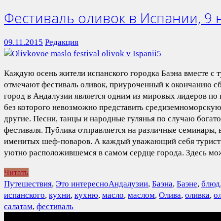
Фестиваль оливок в Испании, 9 
09.11.2015
Редакция
Каждую осень жители испанского городка Баэна вместе с 
отмечают фестиваль оливок, приуроченный к окончанию с
город в Андалузии является одним из мировых лидеров по 
без которого невозможно представить средиземноморскую 
другие. Песни, танцы и народные гулянья по случаю богат
фестиваля. Публика отправляется на различные семинары, 
именитых шеф-поваров. А каждый уважающий себя турист 
уютно расположившемся в самом сердце города. Здесь мо
Читать
Путешествия
,
Это интересно
Андалузии
,
Баэна
,
Баэне
,
блюд
испанского
,
кухни
,
кухню
,
масло
,
маслом
,
Олива
,
оливка
,
о
салатам
,
фестиваль