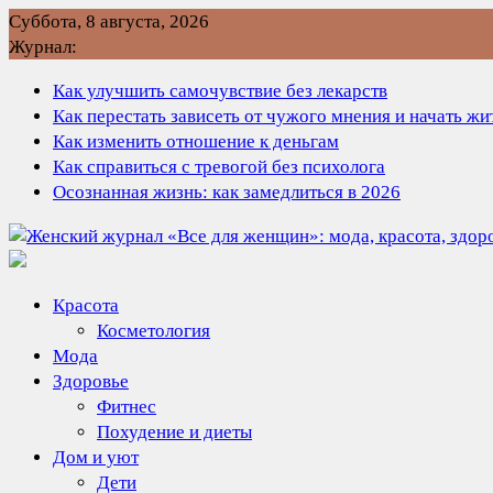
Перейти
Суббота, 8 августа, 2026
к
Журнал:
содержимому
Как улучшить самочувствие без лекарств
Как перестать зависеть от чужого мнения и начать ж
Как изменить отношение к деньгам
Как справиться с тревогой без психолога
Осознанная жизнь: как замедлиться в 2026
Красота
Косметология
Мода
Здоровье
Фитнес
Похудение и диеты
Дом и уют
Дети