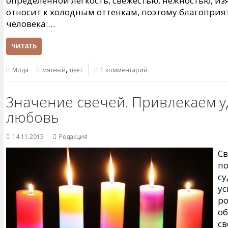
определенной легкость, свежестью, нежностью, и
относит к холодным оттенкам, поэтому благоприя
человека:…
ЧИТАТЬ
,
Мода
мятный
цвет
1 комментарий
Значение свечей. Привлекаем уд
любовь
14.11.2015
Редакция
Св
по
с
ус
ро
об
св