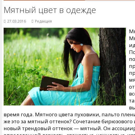
Мятный цвет в одежде
27.03.2016
Редакция
Мя
Мя
ид
По
по
пр
пр
мя
от
вс
та
вы
время года. Мятного цвета пуховики, пальто плен
же это за мятный оттенок? Сочетание бирюзового 
новый трендовый оттенок — мятный. Он ассоцииру