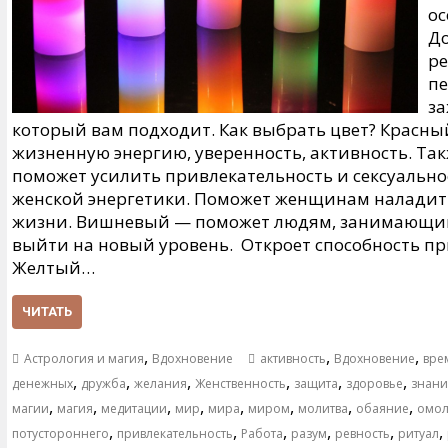
о
До
ре
пе
за
который вам подходит. Как выбрать цвет? Красн
жизненную энергию, уверенность, активность. Так
поможет усилить привлекательность и сексуально
женской энергетики. Поможет женщинам наладит
жизни. Вишневый — поможет людям, занимающимс
выйти на новый уровень. Откроет способность п
Желтый…
ЧИТАТЬ
,
,
,
Астрология и магия
Вдохновение
активность
Вдохновение
вре
,
,
,
,
,
,
денежных
дружба
желания
Женственность
защита
здоровье
знан
,
,
,
,
,
,
,
,
магии
магия
медитации
мир
мира
миром
молитва
обаяние
омо
,
,
,
,
,
,
потустороннего
привлекательность
Работа
разум
ревность
ритуал