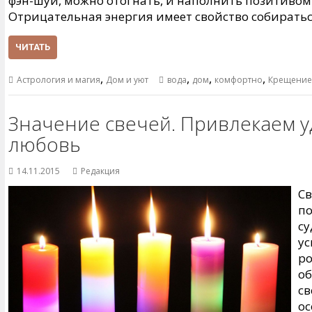
фэн-шуй, можно отогнать, и наполнить позитивом
Отрицательная энергия имеет свойство собиратьс
ЧИТАТЬ
,
,
,
,
Астрология и магия
Дом и уют
вода
дом
комфортно
Крещение
Значение свечей. Привлекаем уд
любовь
14.11.2015
Редакция
Св
по
с
ус
ро
об
св
о