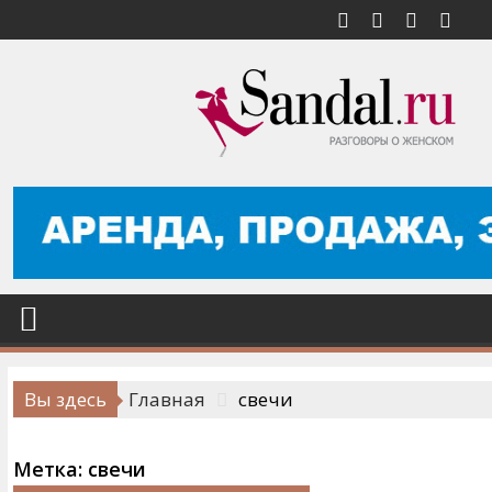
Перейти
к
содержимому
Вы здесь
Главная
свечи
Метка:
свечи