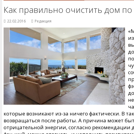
Как правильно очистить дом по
22.02.2016
Редакция
«М
из
вы
до
по
чу
со
пр
фэ
до
не
ча
которые возникают из-за ничего фактически. В та
возвращаться после работы. А причина может бы
отрицательной энергии, согласно рекомендации 