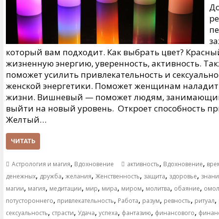
До
ре
пе
за
который вам подходит. Как выбрать цвет? Красн
жизненную энергию, уверенность, активность. Так
поможет усилить привлекательность и сексуально
женской энергетики. Поможет женщинам наладит
жизни. Вишневый — поможет людям, занимающимс
выйти на новый уровень. Откроет способность п
Желтый…
ЧИТАТЬ
,
,
,
Астрология и магия
Вдохновение
активность
Вдохновение
вре
,
,
,
,
,
,
денежных
дружба
желания
Женственность
защита
здоровье
знан
,
,
,
,
,
,
,
,
магии
магия
медитации
мир
мира
миром
молитва
обаяние
омо
,
,
,
,
,
,
потустороннего
привлекательность
Работа
разум
ревность
ритуал
,
,
,
,
,
,
сексуальность
страсти
Удача
успеха
фантазию
финансового
финан