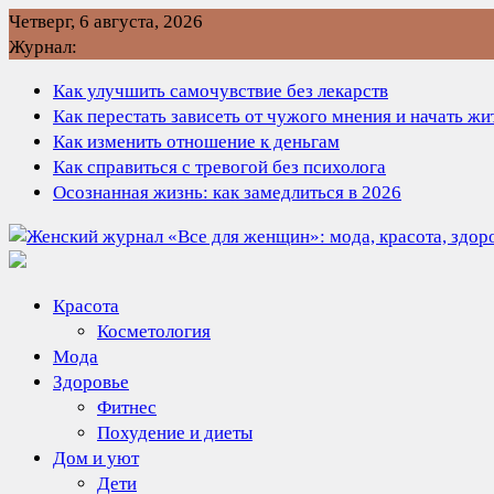
Перейти
Четверг, 6 августа, 2026
к
Журнал:
содержимому
Как улучшить самочувствие без лекарств
Как перестать зависеть от чужого мнения и начать ж
Как изменить отношение к деньгам
Как справиться с тревогой без психолога
Осознанная жизнь: как замедлиться в 2026
Красота
Косметология
Мода
Здоровье
Фитнес
Похудение и диеты
Дом и уют
Дети