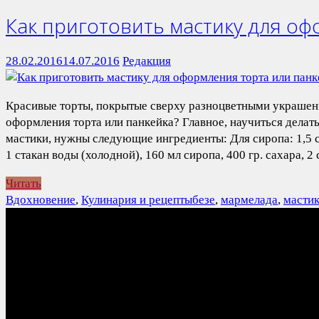
Как приготовить мастику для оф
28.02.2016
14.07.2016
Редакция
Красивые торты, покрытые сверху разноцветными украшения
оформления торта или панкейка? Главное, научиться делат
мастики, нужны следующие ингредиенты: Для сиропа: 1,5 ст
1 стакан воды (холодной), 160 мл сиропа, 400 гр. сахара,
Читать
Вдохновение
,
Кулинария и рецепты
безе
,
мармелада
,
масти