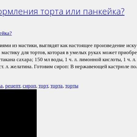
ормления торта или панкейка?
ми из мастики, выглядят как настоящее произведение искусс
ь мастику для тортов, которая в умелых руках может приобр
акана сахара; 150 мл воды, 1 ч. л. лимонной кислоты, 1 ч.
 2 ст. л. желатина. Готовим сироп: В нержавеющей кастрюле
ка
,
рецепт
,
сироп
,
торт
,
торта
,
торты