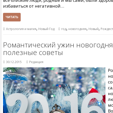
все близкие люди, родные и мы сами, были здоро
избавиться от негативной…
ЧИТАТЬ
,
,
,
,
Астрология и магия
Новый Год
год
новогодняя
Новый
Рождест
Романтический ужин новогодня
полезные советы
30.12.2015
Редакция
Р
но
со
са
но
л
мо
Во