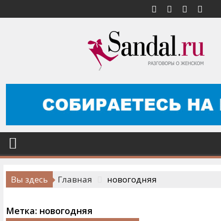
Перейти
к
содержимому
Вы здесь
Главная
новогодняя
Метка:
новогодняя