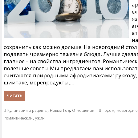
ар
ел
яз
эт
ат
на
сохранить как можно дольше. На новогодний стол 
подавать чрезмерно тяжелые блюда. Лучше сделать
главное – на свойства ингредиентов. Романтичес
полезные советы Мы предлагаем вам использоват
считаются природными афродизиаками: рукколу,
шиитаке, морепродукты,…
ЧИТАТЬ
,
,
,
Кулинария и рецепты
Новый Год
Отношения
Годом
новогодн
,
Романтический
ужин