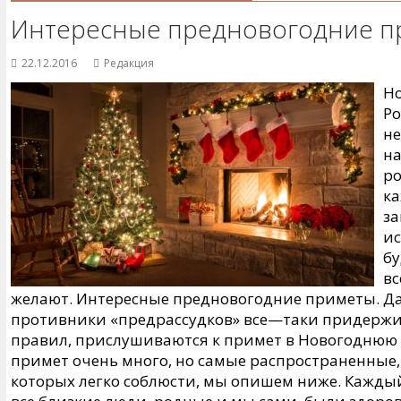
Интересные предновогодние п
22.12.2016
Редакция
Но
Ро
не
на
ро
ка
за
ис
бу
вс
желают. Интересные предновогодние приметы. Д
противники «предрассудков» все—таки придерж
правил, прислушиваются к примет в Новогоднюю 
примет очень много, но самые распространенные,
которых легко соблюсти, мы опишем ниже. Каждый