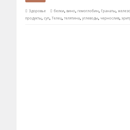
,
,
,
,
Здоровье
белки
вино
гемоглобин
Гранаты
желез
,
,
,
,
,
,
продукты
суп
Телец
телятина
углеводы
чернослив
эрит