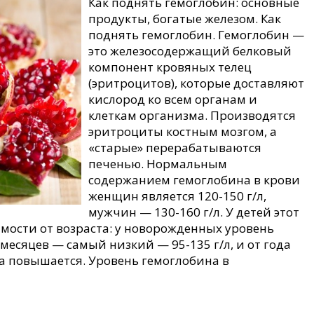
Как поднять гемоглобин: основные
продукты, богатые железом. Как
поднять гемоглобин. Гемоглобин —
это железосодержащий белковый
компонент кровяных телец
(эритроцитов), которые доставляют
кислород ко всем органам и
клеткам организма. Производятся
эритроциты костным мозгом, а
«старые» перерабатываются
печенью. Нормальным
содержанием гемоглобина в крови
женщин является 120-150 г/л,
мужчин — 130-160 г/л. У детей этот
имости от возраста: у новорожденных уровень
 месяцев — самый низкий — 95-135 г/л, и от года
на повышается. Уровень гемоглобина в