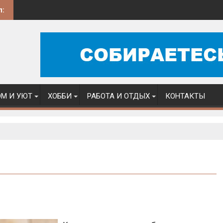
л:
М И УЮТ
ХОББИ
РАБОТА И ОТДЫХ
КОНТАКТЫ