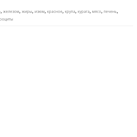
,
,
,
,
,
,
,
,
,
о
железом
жиры
изюм
красное
крупа
курага
мясо
печень
роциты