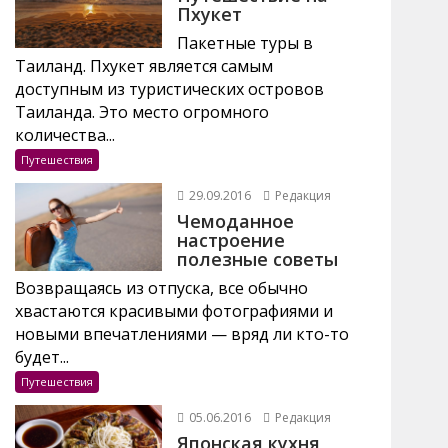
Пхукет
Пакетные туры в
Таиланд. Пхукет является самым
доступным из туристических островов
Таиланда. Это место огромного
количества...
Путешествия
29.09.2016
Редакция
Чемоданное
настроение
полезные советы
Возвращаясь из отпуска, все обычно
хвастаются красивыми фотографиями и
новыми впечатлениями — вряд ли кто-то
будет...
Путешествия
05.06.2016
Редакция
Японская кухня