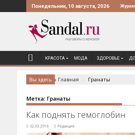
Перейти
Понедельник, 10 августа, 2026
Журна
к
содержимому
КРАСОТА
МОДА
ЗДОРОВЬЕ
ДО
Вы здесь
Главная
Гранаты
Метка:
Гранаты
Как поднять гемоглобин
02.03.2016
Редакция