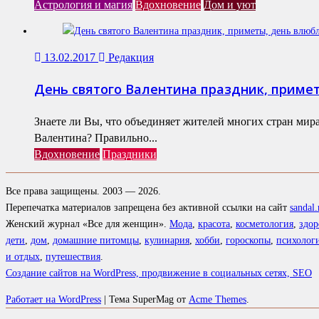
Астрология и магия
Вдохновение
Дом и уют
13.02.2017
Редакция
День святого Валентина праздник, приме
Знаете ли Вы, что объединяет жителей многих стран мира
Валентина? Правильно...
Вдохновение
Праздники
Все права защищены. 2003 — 2026.
Перепечатка материалов запрещена без активной ссылки на сайт
sandal.
Женский журнал «Все для женщин».
Мода
,
красота
,
косметология
,
здор
дети
,
дом
,
домашние питомцы
,
кулинария
,
хобби
,
гороскопы
,
психолог
и отдых
,
путешествия
.
Создание сайтов на WordPress, продвижение в социальных сетях, SEO
Работает на WordPress
|
Тема SuperMag от
Acme Themes
.