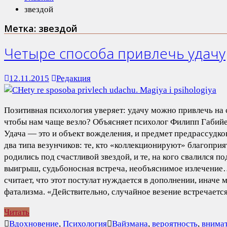
звездой
Метка:
звездой
Четыре способа привлечь удачу
12.11.2015
Редакция
Позитивная психология уверяет: удачу можно привлечь на с
чтобы нам чаще везло? Объясняет психолог Филипп Габийе,
Удача — это и объект вожделения, и предмет предрассудков
два типа везунчиков: те, кто «коллекционируют» благоприя
родились под счастливой звездой, и те, на кого свалился п
выигрыш, судьбоносная встреча, необъяснимое излечение
считает, что этот постулат нуждается в дополнении, иначе 
фатализма. «Действительно, случайное везение встречаетс
Читать
Вдохновение
,
Психология
Вайзмана
,
вероятность
,
внима