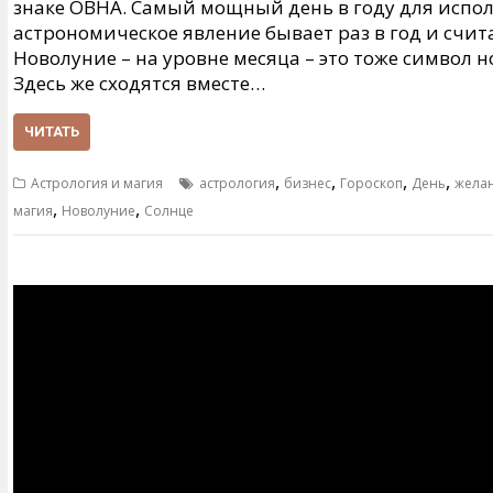
знаке ОВНА. Самый мощный день в году для испо
астрономическое явление бывает раз в год и счит
Новолуние – на уровне месяца – это тоже символ н
Здесь же сходятся вместе…
ЧИТАТЬ
,
,
,
,
Астрология и магия
астрология
бизнес
Гороскоп
День
жела
,
,
магия
Новолуние
Солнце