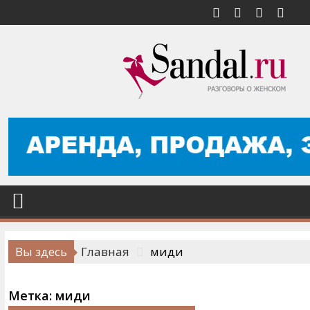
Перейти
к
содержимому
Вы здесь
Главная
миди
Метка:
миди