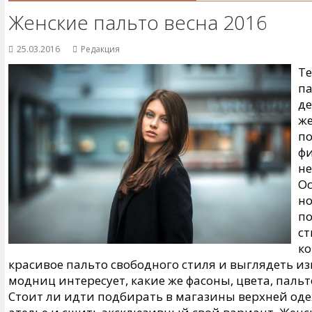
Женские пальто весна 2016
25.03.2016
Редакция
Те
па
д
же
по
фи
не
Ос
но
по
ст
ко
красивое пальто свободного стиля и выглядеть из
модниц интересует, какие же фасоны, цвета, пальт
Стоит ли идти подбирать в магазины верхней оде