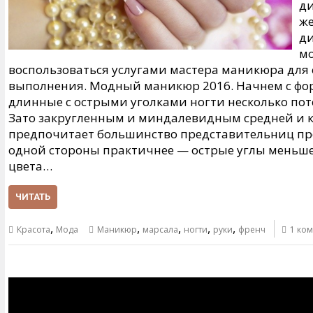
ди
же
ди
мо
воспользоваться услугами мастера маникюра для 
выполнения. Модный маникюр 2016. Начнем с фо
длинные с острыми уголками ногти несколько пот
Зато закругленным и миндалевидным средней и 
предпочитает большинство представительниц пре
одной стороны практичнее — острые углы меньше
цвета…
ЧИТАТЬ
,
,
,
,
,
Красота
Мода
Маникюр
марсала
ногти
руки
френч
1 ко