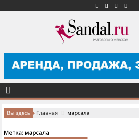
Перейти
к
содержимому
Вы здесь
Главная
марсала
Метка:
марсала