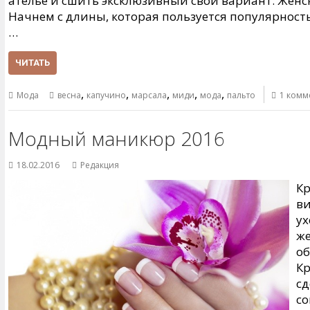
ателье и сшить эксклюзивный свой вариант. Женс
Начнем с длины, которая пользуется популярност
…
ЧИТАТЬ
,
,
,
,
,
Мода
весна
капучино
марсала
миди
мода
пальто
1 комм
Модный маникюр 2016
18.02.2016
Редакция
Кр
ви
ух
же
об
К
сд
со