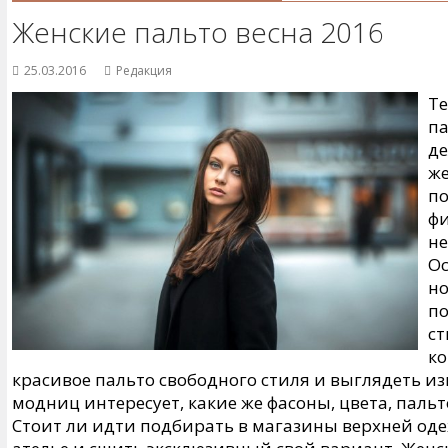
Женские пальто весна 2016
25.03.2016
Редакция
Те
па
д
же
по
фи
не
Ос
но
по
ст
ко
красивое пальто свободного стиля и выглядеть из
модниц интересует, какие же фасоны, цвета, пальт
Стоит ли идти подбирать в магазины верхней оде