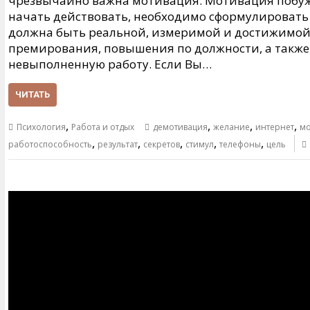
чрезвычайно важна мотивация. Мотивация побуж
начать действовать, необходимо сформулировать 
должна быть реальной, измеримой и достижимой.
премирования, повышения по должности, а также
невыполненную работу. Если Вы…
ЧИТАТЬ
,
,
,
,
Психология
Работа и отдых
демотивация
желание
интернет
мо
,
,
,
,
,
работоспособность
результат
секретов
стимул
телефоны
цель