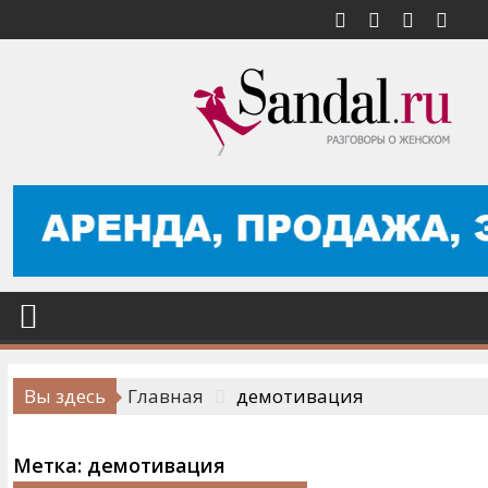
Перейти
к
содержимому
Вы здесь
Главная
демотивация
Метка:
демотивация