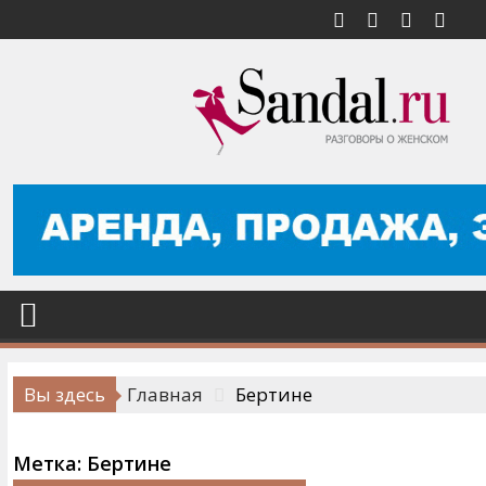
Перейти
к
содержимому
Вы здесь
Главная
Бертине
Метка:
Бертине