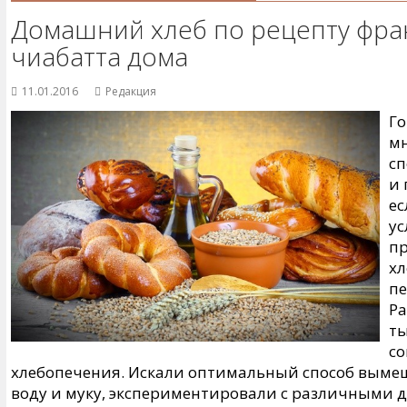
Домашний хлеб по рецепту фран
чиабатта дома
11.01.2016
Редакция
Го
мн
сп
и 
ес
ус
пр
хл
пе
Р
т
со
хлебопечения. Искали оптимальный способ выме
воду и муку, экспериментировали с различными 