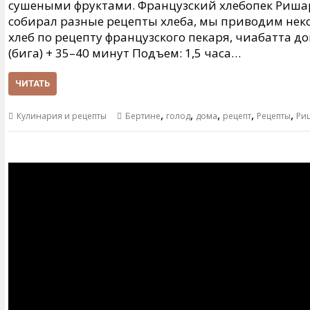
сушеными фруктами. Французский хлебопек Ришар
собирал разные рецепты хлеба, мы приводим нек
хлеб по рецепту французского пекаря, чиабатта до
(бига) + 35–40 минут Подъем: 1,5 часа…
ЧИТАТЬ
,
,
,
,
,
Кулинария и рецепты
Бертине
голод
дома
рецепт
Рецепты
Ри