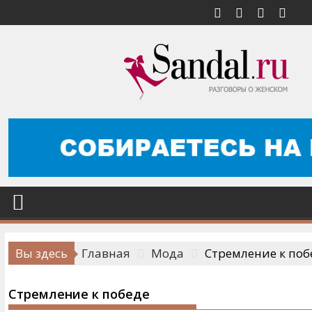
Перейти
к
содержимому
Вы здесь
Главная
Мода
Стремление к поб
Стремление к победе