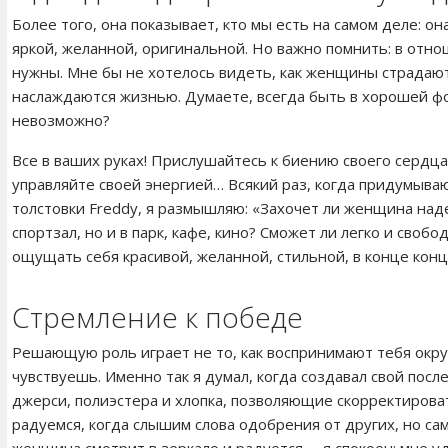
Более того, она показывает, кто мы есть на самом деле: 
яркой, желанной, оригинальной. Но важно помнить: в отн
нужны. Мне бы не хотелось видеть, как женщины страдают
наслаждаются жизнью. Думаете, всегда быть в хорошей ф
невозможно?
Все в ваших руках! Прислушайтесь к биению своего сердца,
управляйте своей энергией… Всякий раз, когда придумыва
толстовки Freddy, я размышляю: «Захочет ли женщина над
спортзал, но и в парк, кафе, кино? Сможет ли легко и своб
ощущать себя красивой, желанной, стильной, в конце кон
Стремление к победе
Решающую роль играет не то, как воспринимают тебя окруж
чувствуешь. Именно так я думал, когда создавал свой посл
джерси, полиэстера и хлопка, позволяющие скорректирова
радуемся, когда слышим слова одобрения от других, но сам
женщина смотрит в зеркало и радуется —я спокоен: мне уда