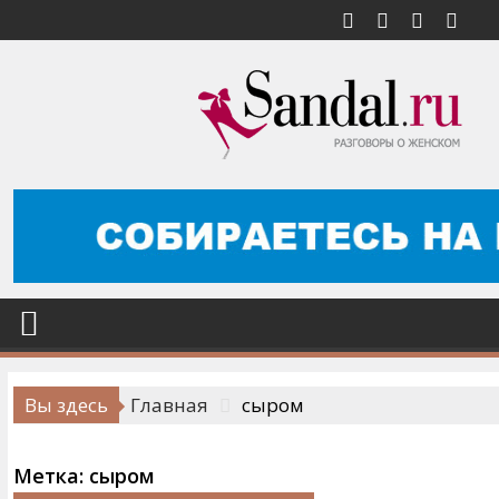
Перейти
к
содержимому
Вы здесь
Главная
сыром
Метка:
сыром