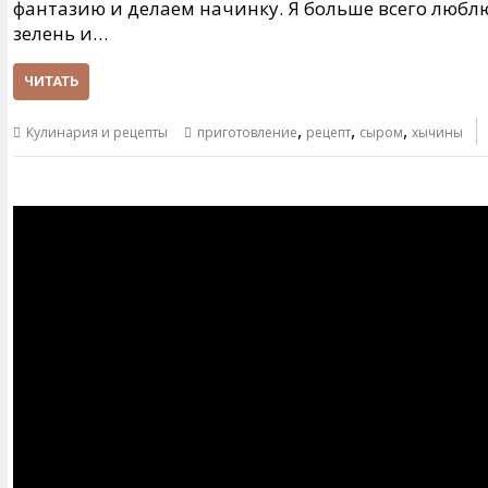
фантазию и делаем начинку. Я больше всего люблю т
зелень и…
ЧИТАТЬ
,
,
,
Кулинария и рецепты
приготовление
рецепт
сыром
хычины