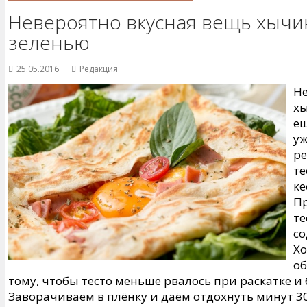
Невероятно вкусная вещь хычи
зеленью
25.05.2016
Редакция
Не
хы
ещ
уж
ре
те
ке
Пр
те
со
Хо
об
тому, чтобы тесто меньше рвалось при раскатке и
Заворачиваем в плёнку и даём отдохнуть минут 30