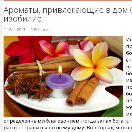
Ароматы, привлекающие в дом б
изобилие
18.11.2015
Редакция
Ис
пр
бо
сп
п
бо
из
п
бо
пе
же
ил
определенными благовонием, тогда запах богатст
распространится по всему дому. Во-вторых, можн