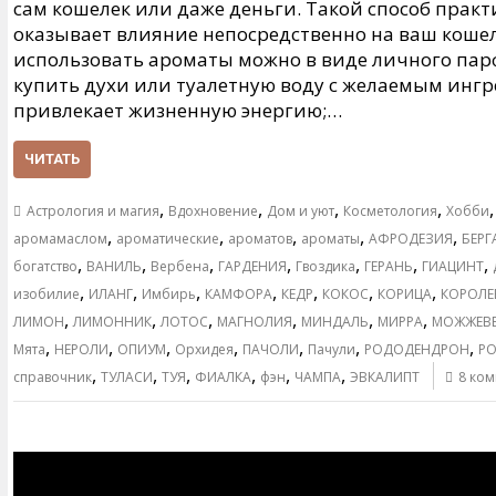
сам кошелек или даже деньги. Такой способ практ
оказывает влияние непосредственно на ваш кошеле
использовать ароматы можно в виде личного пар
купить духи или туалетную воду с желаемым инг
привлекает жизненную энергию;…
ЧИТАТЬ
,
,
,
,
Астрология и магия
Вдохновение
Дом и уют
Косметология
Хобби
,
,
,
,
,
аромамаслом
ароматические
ароматов
ароматы
АФРОДЕЗИЯ
БЕРГ
,
,
,
,
,
,
,
богатство
ВАНИЛЬ
Вербена
ГАРДЕНИЯ
Гвоздика
ГЕРАНЬ
ГИАЦИНТ
,
,
,
,
,
,
,
изобилие
ИЛАНГ
Имбирь
КАМФОРА
КЕДР
КОКОС
КОРИЦА
КОРОЛЕ
,
,
,
,
,
,
ЛИМОН
ЛИМОННИК
ЛОТОС
МАГНОЛИЯ
МИНДАЛЬ
МИРРА
МОЖЖЕВ
,
,
,
,
,
,
,
Мята
НЕРОЛИ
ОПИУМ
Орхидея
ПАЧОЛИ
Пачули
РОДОДЕНДРОН
Р
,
,
,
,
,
,
справочник
ТУЛАСИ
ТУЯ
ФИАЛКА
фэн
ЧАМПА
ЭВКАЛИПТ
8 ко