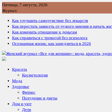
Перейти
Пятница, 7 августа, 2026
к
Журнал:
содержимому
Как улучшить самочувствие без лекарств
Как перестать зависеть от чужого мнения и начать ж
Как изменить отношение к деньгам
Как справиться с тревогой без психолога
Осознанная жизнь: как замедлиться в 2026
Красота
Косметология
Мода
Здоровье
Фитнес
Похудение и диеты
Дом и уют
Дети