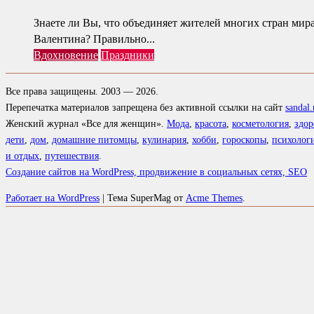
Знаете ли Вы, что объединяет жителей многих стран мира
Валентина? Правильно...
Вдохновение
Праздники
Все права защищены. 2003 — 2026.
Перепечатка материалов запрещена без активной ссылки на сайт
sandal.
Женский журнал «Все для женщин».
Мода
,
красота
,
косметология
,
здор
дети
,
дом
,
домашние питомцы
,
кулинария
,
хобби
,
гороскопы
,
психолог
и отдых
,
путешествия
.
Создание сайтов на WordPress, продвижение в социальных сетях, SEO
Работает на WordPress
|
Тема SuperMag от
Acme Themes
.