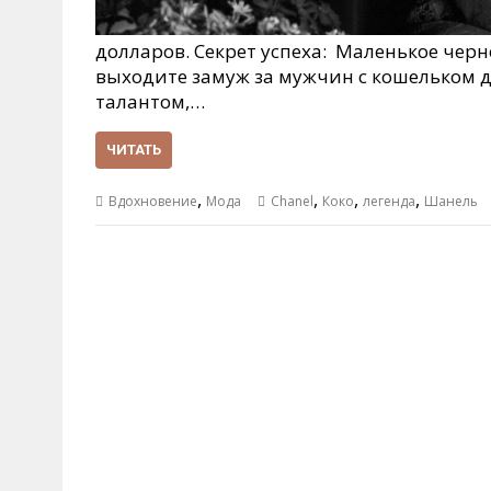
долларов. Секрет успеха: Маленькое чер
выходите замуж за мужчин с кошельком д
талантом,…
ЧИТАТЬ
,
,
,
,
Вдохновение
Мода
Chanel
Коко
легенда
Шанель