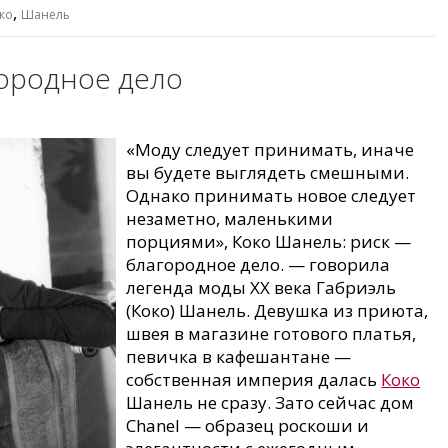
,
ко
Шанель
городное дело
«Моду следует принимать, иначе
вы будете выглядеть смешными.
Однако принимать новое следует
незаметно, маленькими
порциями», Коко Шанель: риск —
благородное дело. — говорила
легенда моды ХХ века Габриэль
(Коко) Шанель. Девушка из приюта,
швея в магазине готового платья,
певичка в кафешантане —
собственная империя далась
Коко
Шанель не сразу. Зато сейчас дом
Chanel — образец роскоши и