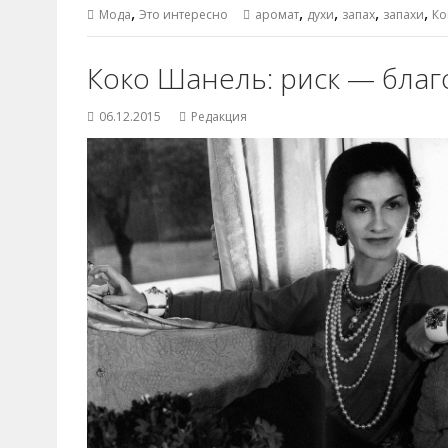
,
,
,
,
,
Мода
Это интересно
аромат
духи
запах
запахи
Ко
Коко Шанель: риск — бла
06.12.2015
Редакция