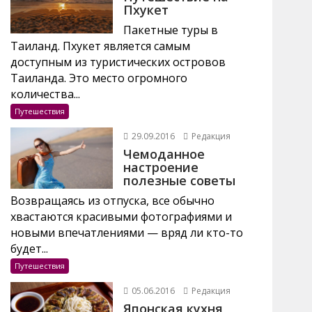
Пхукет
Пакетные туры в
Таиланд. Пхукет является самым
доступным из туристических островов
Таиланда. Это место огромного
количества...
Путешествия
29.09.2016
Редакция
Чемоданное
настроение
полезные советы
Возвращаясь из отпуска, все обычно
хвастаются красивыми фотографиями и
новыми впечатлениями — вряд ли кто-то
будет...
Путешествия
05.06.2016
Редакция
Японская кухня