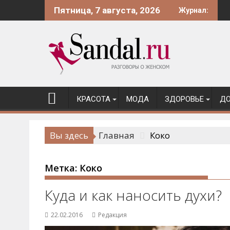
Перейти
Пятница, 7 августа, 2026
Журнал:
к
содержимому
КРАСОТА
МОДА
ЗДОРОВЬЕ
ДО
Вы здесь
Главная
Коко
Метка:
Коко
Куда и как наносить духи?
22.02.2016
Редакция