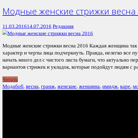
Модные женские стрижки весна
11.03.2016
14.07.2016
Редакция
Модные женские стрижки весна 2016 Каждая женщина так и
характер и черты лица подчеркнуть. Правда, нелегко все 
начать много дел с чистого листа бумаги, что актуально пе
вариантов стрижек и укладок, которые подойдут людям с р
Читать
Мода
боб
,
весна
,
гранж
,
женские
,
женщина
,
имидж
,
каре
,
м