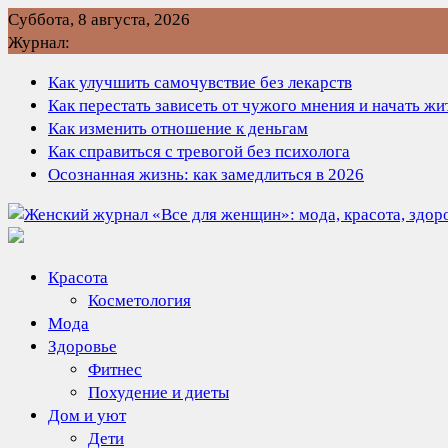
Перейти
Суббота, 8 августа, 2026
к
Журнал:
содержимому
Как улучшить самочувствие без лекарств
Как перестать зависеть от чужого мнения и начать ж
Как изменить отношение к деньгам
Как справиться с тревогой без психолога
Осознанная жизнь: как замедлиться в 2026
Красота
Косметология
Мода
Здоровье
Фитнес
Похудение и диеты
Дом и уют
Дети