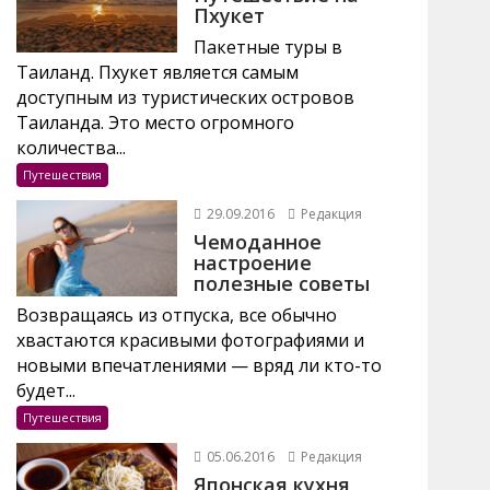
Пхукет
Пакетные туры в
Таиланд. Пхукет является самым
доступным из туристических островов
Таиланда. Это место огромного
количества...
Путешествия
29.09.2016
Редакция
Чемоданное
настроение
полезные советы
Возвращаясь из отпуска, все обычно
хвастаются красивыми фотографиями и
новыми впечатлениями — вряд ли кто-то
будет...
Путешествия
05.06.2016
Редакция
Японская кухня