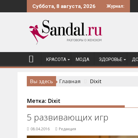
Перейти
Суббота, 8 августа, 2026
Журнал:
к
содержимому
КРАСОТА
МОДА
ЗДОРОВЬЕ
ДО
Вы здесь
Главная
Dixit
Метка:
Dixit
5 развивающих игр
08.04.2016
Редакция