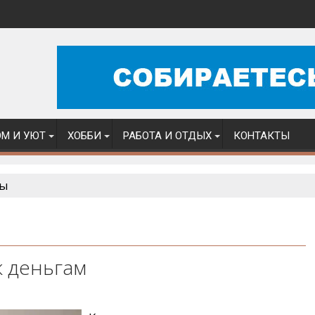
М И УЮТ
ХОББИ
РАБОТА И ОТДЫХ
КОНТАКТЫ
лы
к деньгам