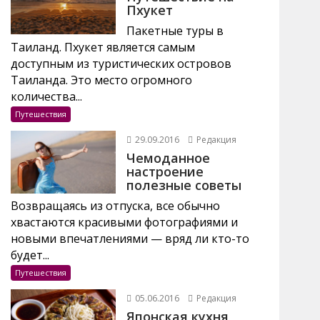
Пхукет
Пакетные туры в
Таиланд. Пхукет является самым
доступным из туристических островов
Таиланда. Это место огромного
количества...
Путешествия
29.09.2016
Редакция
Чемоданное
настроение
полезные советы
Возвращаясь из отпуска, все обычно
хвастаются красивыми фотографиями и
новыми впечатлениями — вряд ли кто-то
будет...
Путешествия
05.06.2016
Редакция
Японская кухня