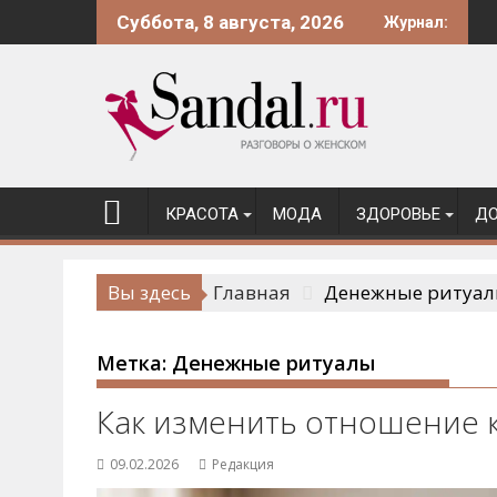
Перейти
Суббота, 8 августа, 2026
Журнал:
к
содержимому
КРАСОТА
МОДА
ЗДОРОВЬЕ
ДО
Вы здесь
Главная
Денежные ритуа
Метка:
Денежные ритуалы
Как изменить отношение 
09.02.2026
Редакция