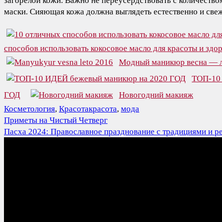
загорелой кожи. Важно не переусердствовать с количеством
маски. Сияющая кожа должна выглядеть естественно и све
способов использовать кокосовое масло для красоты и здо
Модный маникюр весна — л
ТОП-10
ГОД
Новогодний макияж
Косметология
,
Красота
красота
,
мода
Навигация
Приметы на Чистый Четверг
по
Пасха 2024: Православное празднование с традициями и р
записям