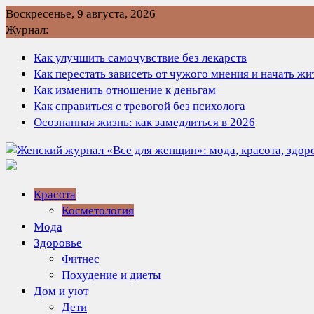
Перейти
Воскресенье, 9 августа, 2026
к
Журнал:
содержимому
Как улучшить самочувствие без лекарств
Как перестать зависеть от чужого мнения и начать ж
Как изменить отношение к деньгам
Как справиться с тревогой без психолога
Осознанная жизнь: как замедлиться в 2026
Красота
Косметология
Мода
Здоровье
Фитнес
Похудение и диеты
Дом и уют
Дети