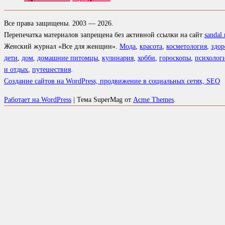
Все права защищены. 2003 — 2026.
Перепечатка материалов запрещена без активной ссылки на сайт
sandal.
Женский журнал «Все для женщин».
Мода
,
красота
,
косметология
,
здор
дети
,
дом
,
домашние питомцы
,
кулинария
,
хобби
,
гороскопы
,
психолог
и отдых
,
путешествия
.
Создание сайтов на WordPress, продвижение в социальных сетях, SEO
Работает на WordPress
|
Тема SuperMag от
Acme Themes
.