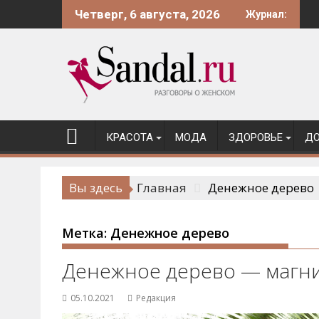
Перейти
Четверг, 6 августа, 2026
Журнал:
к
содержимому
КРАСОТА
МОДА
ЗДОРОВЬЕ
ДО
Вы здесь
Главная
Денежное дерево
Метка:
Денежное дерево
Денежное дерево — магни
05.10.2021
Редакция