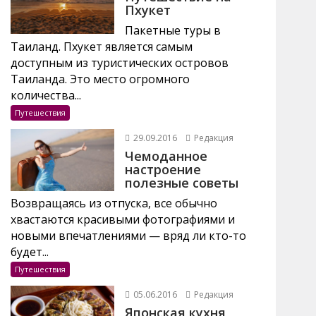
Пхукет
Пакетные туры в
Таиланд. Пхукет является самым
доступным из туристических островов
Таиланда. Это место огромного
количества...
Путешествия
29.09.2016
Редакция
Чемоданное
настроение
полезные советы
Возвращаясь из отпуска, все обычно
хвастаются красивыми фотографиями и
новыми впечатлениями — вряд ли кто-то
будет...
Путешествия
05.06.2016
Редакция
Японская кухня