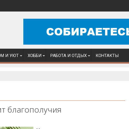
М И УЮТ
ХОББИ
РАБОТА И ОТДЫХ
КОНТАКТЫ
т благополучия