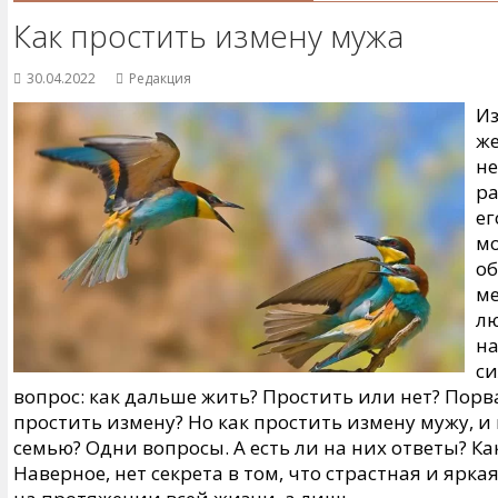
Как простить измену мужа
30.04.2022
Редакция
Из
ж
не
ра
ег
мо
об
ме
лю
на
си
вопрос: как дальше жить? Простить или нет? Пор
простить измену? Но как простить измену мужу, и
семью? Одни вопросы. А есть ли на них ответы? Ка
Наверное, нет секрета в том, что страстная и ярк