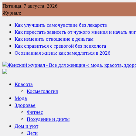
Перейти
Пятница, 7 августа, 2026
к
Журнал:
содержимому
Как улучшить самочувствие без лекарств
Как перестать зависеть от чужого мнения и начать ж
Как изменить отношение к деньгам
Как справиться с тревогой без психолога
Осознанная жизнь: как замедлиться в 2026
Красота
Косметология
Мода
Здоровье
Фитнес
Похудение и диеты
Дом и уют
Дети