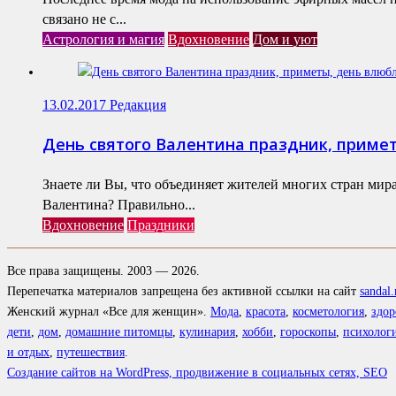
связано не с...
Астрология и магия
Вдохновение
Дом и уют
13.02.2017
Редакция
День святого Валентина праздник, приме
Знаете ли Вы, что объединяет жителей многих стран мира
Валентина? Правильно...
Вдохновение
Праздники
Все права защищены. 2003 — 2026.
Перепечатка материалов запрещена без активной ссылки на сайт
sandal.
Женский журнал «Все для женщин».
Мода
,
красота
,
косметология
,
здор
дети
,
дом
,
домашние питомцы
,
кулинария
,
хобби
,
гороскопы
,
психолог
и отдых
,
путешествия
.
Создание сайтов на WordPress, продвижение в социальных сетях, SEO