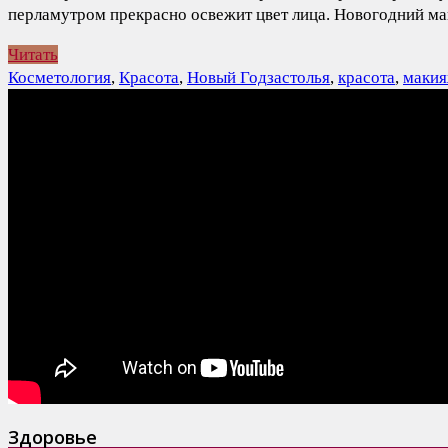
перламутром прекрасно освежит цвет лица. Новогодний м
Читать
Косметология
,
Красота
,
Новый Год
застолья
,
красота
,
маки
Здоровье